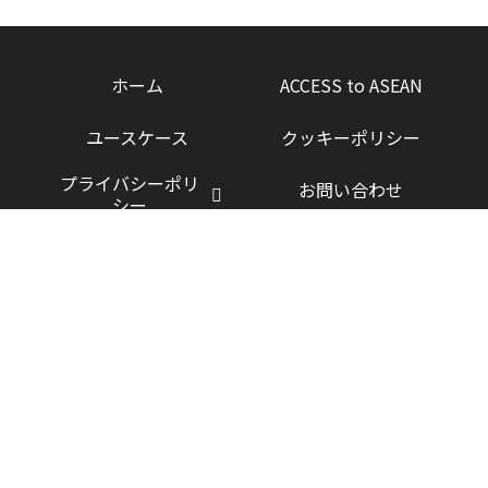
ホーム
ACCESS to ASEAN
ユースケース
クッキーポリシー
プライバシーポリ
お問い合わせ
シー
運営会社
© ACCESS CO., LTD. ALL RIGHTS RESERVED.
ACCESSの製品とサービス
プロフェッショナルサービス
AI・データサイエンス
CosmoSia
FrascoAI
Linkit
POWERGs
WAVEE+
すべてを表示