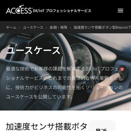
menu
DX/IoT プロフェッショナルサービス
ホーム
›
ユースケース
›
金融・保険
›
加速度センサ搭載ボタン型Beaco
ユースケース
最適な技術でお客様の課題を解決するDX/IoTプロフェッ
ショナルサービス。
これまでの具体的な導入事例ととも
に、技術力がビジネスの可能性を拓くソリューションの
ユースケースを公開しています。
加速度センサ搭載ボタ