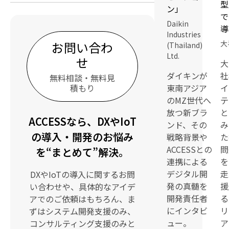
型
ン」
で
Daikin
導
Industries
大
お問い合わ
(Thailand)
Ltd.
せ
大
ダイキンが
社
無料相談・無料見
東南アジア
イ
積もり
のMZ世代へ
テ
放つ新ブラ
と
ACCESSなら、DXやIoT
ンド、その
み
の導入・開発のお悩み
戦略背景や
た
ACCESSとの
問
を“まとめて”解決。
連携による
を
デジタル開
走
DXやIoTの導入に関するお問
発の真髄を
援
い合わせや、具体的なアイデ
開発責任者
る
アでのご依頼はもちろん、ま
にインタビ
リ
ずはシステム開発支援のみ、
ュー。
ア
コンサルティング支援のみと