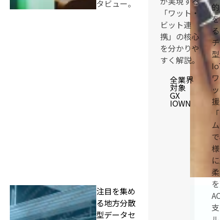
が実現する
タビュー。
的
「ワット・
を
ビット連
る
携」の核心
チ
を分かりや
型
すく解説。
I
ワ
全業界
対象
ッ
GX
援
IOWN
「
ム
で
様
に
柔
を
注目を集め
A
る地方分散
支
型データセ
ル