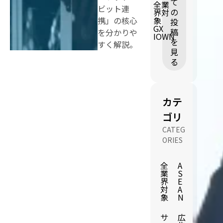
て
全業
ビット連
の
界対
携」の核心
象
投
GX
稿
を分かりや
IOWN
を
すく解説。
見
る
カテ
ゴリ
CATEG
ORIES
全
A
業
S
界
E
対
A
象
N
サ
広