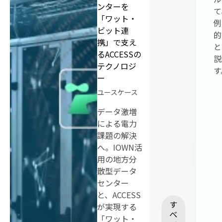
ンターを
て
「ワット・
例
ビット連
的
携」で支え
と
るACCESSの
説
テクノロジ
す
ー
ユースケース
データ激増
による電力
課題の解決
へ。IOWN活
用の地方分
散型データ
センター
と、ACCESS
す
が実現する
べ
「ワット・