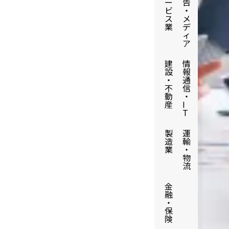
ー
告
ビ
・
ス
メ
業
デ
ィ
ア
建
情
設
報
・
通
不
信
動
・
産
I
T
製
運
造
輸
業
・
物
流
金
融
・
保
険