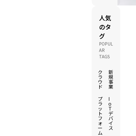
人気
のタ
グ
POPUL
AR
TAGS
ク
新
ラ
規
ウ
事
ド
業
プ
I
ラ
o
ッ
T
ト
デ
フ
バ
ォ
イ
ー
ス
ム