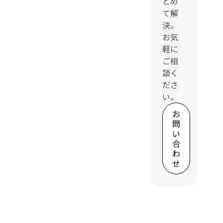
とめ
て解
決。
お気
軽に
ご相
談く
ださ
い。
お
問
い
合
わ
せ