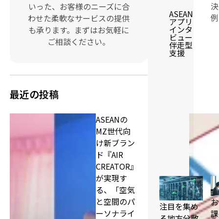
決
いった、お客様のニーズに合
ASEAN
例
わせた柔軟なサービスの提供
アプリ
インタ
も承ります。まずはお気軽に
ビュー
ご相談ください。
伴走型
支援
最近の投稿
ASEANの
MZ世代向
け新ブラン
ド『AIR
CREATOR』
が実現す
る、「空気
と空間のパ
お
注目を集め
ーソナライ
課
る地方分散