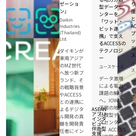
ゼーショ
り
型データセ
ン」
援
ンターを
と
Daikin
「ワット・
A
Industries
ビット連
プ
(Thailand)
携」で支え
Ltd.
ッ
るACCESSの
ル
テクノロジ
ダイキンが
ス
ー
東南アジア
ユ
のMZ世代
ユースケース
ス
へ放つ新ブ
データ激増
ランド、そ
プ
による電力
の戦略背景
ク
課題の解決
やACCESS
の
へ。IOWN
との連携に
る
活用の地方
よるデジタ
ASEAN
チ
アプリ
分散型デー
ル開発の真
制
インタ
タセンター
髄を開発責
ビュー
に
伴走型
と、ACCESS
任者にイン
て
支援