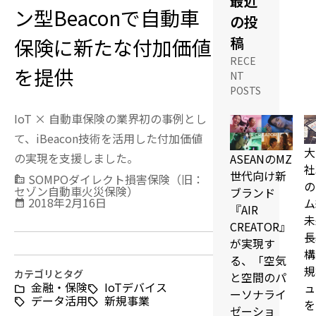
最近
ン型Beaconで自動車
の投
稿
保険に新たな付加価値
RECE
を提供
NT
POSTS
IoT × 自動車保険の業界初の事例とし
て、iBeacon技術を活用した付加価値
大
の実現を支援しました。
ASEANのMZ
社
世代向け新
SOMPOダイレクト損害保険（旧：
source_environment
の
セゾン自動車火災保険）
ブランド
2018年2月16日
ム
calendar_month
『AIR
未
CREATOR』
長
が実現す
構
る、「空気
規
カテゴリとタグ
と空間のパ
金融・保険
IoTデバイス
ュ
ーソナライ
データ活用
新規事業
を
ゼーショ