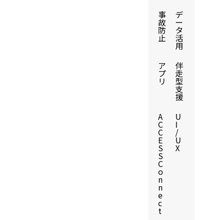
事
デ
故
ー
防
タ
止
活
用
ア
伴
プ
走
リ
型
支
援
A
U
C
I
C
/
E
U
S
X
S
C
o
n
n
e
c
t