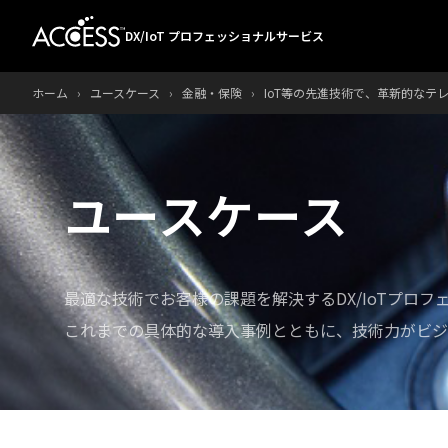
DX/IoT プロフェッショナルサービス
ホーム
›
ユースケース
›
金融・保険
›
IoT等の先進技術で、革新的なテ
ユースケース
最適な技術でお客様の課題を解決するDX/IoTプロ
これまでの具体的な導入事例とともに、技術力がビジ