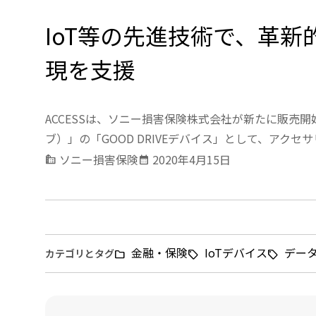
IoT等の先進技術で、革
現を支援
ACCESSは、ソニー損害保険株式会社が新たに販売開
ブ）」の「GOOD DRIVEデバイス」として、アク
ソニー損害保険
2020年4月15日
source_environment
calendar_month
金融・保険
IoTデバイス
デー
カテゴリとタグ