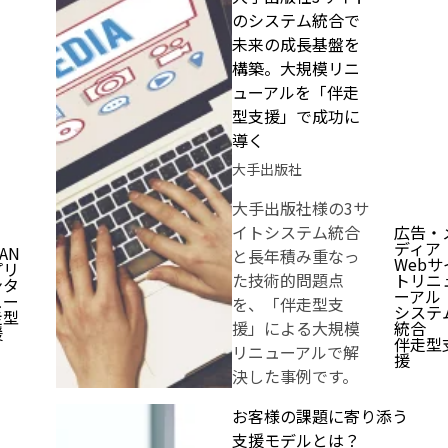
のシステム統合で
未来の成長基盤を
構築。大規模リニ
ューアルを「伴走
型支援」で成功に
導く
大手出版社
大手出版社様の3サ
イトシステム統合
広告・
ディア
EAN
と長年積み重なっ
Webサ
プリ
た技術的問題点
トリニ
ンタ
ーアル
ュー
を、「伴走型支
システ
走型
援」による大規模
統合
援
伴走型
リニューアルで解
援
決した事例です。
お客様の課題に寄り添う
支援モデルとは？