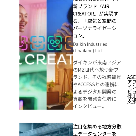
新ブランド『AIR
CREATOR』が実現す
る、「空気と空間の
パーソナライゼーシ
ョン」
Daikin Industries
(Thailand) Ltd.
ダイキンが東南アジア
のMZ世代へ放つ新ブ
ランド、その戦略背景
AS
ア
やACCESSとの連携に
イ
よるデジタル開発の
ビ
伴
真髄を開発責任者に
支
インタビュー。
注目を集める地方分散
型データセンターを