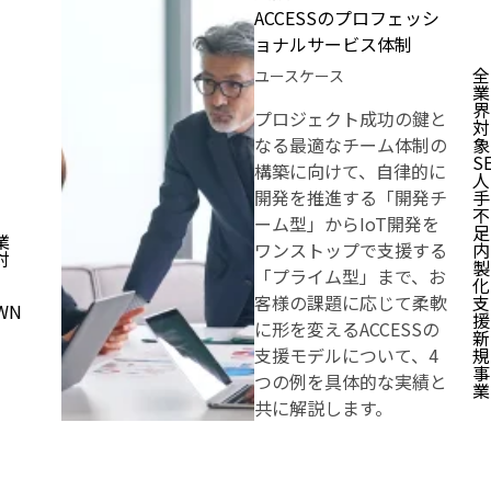
ACCESSのプロフェッシ
ョナルサービス体制
全
ユースケース
業
界
プロジェクト成功の鍵と
対
なる最適なチーム体制の
象
S
構築に向けて、自律的に
人
開発を推進する「開発チ
手
不
ーム型」からIoT開発を
足
業
ワンストップで支援する
内
対
製
「プライム型」まで、お
化
客様の課題に応じて柔軟
支
WN
援
に形を変えるACCESSの
新
支援モデルについて、4
規
事
つの例を具体的な実績と
業
共に解説します。