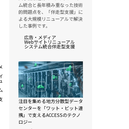
ム統合と長年積み重なった技術
的問題点を、「伴走型支援」に
よる大規模リニューアルで解決
した事例です。
広告・メディア
Webサイトリニューアル
システム統合
伴走型支援
メ
イ
ュ
ム
支
注目を集める地方分散型データ
センターを「ワット・ビット連
携」で支えるACCESSのテクノ
ロジー