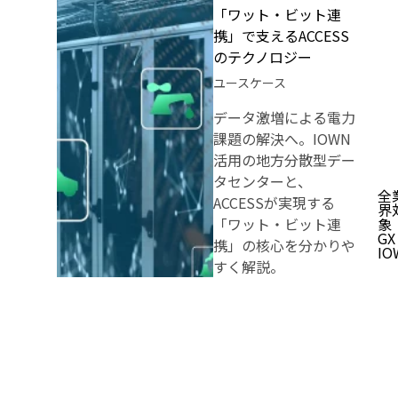
「ワット・ビット連
携」で支えるACCESS
のテクノロジー
ユースケース
データ激増による電力
課題の解決へ。IOWN
活用の地方分散型デー
タセンターと、
全
ACCESSが実現する
界
「ワット・ビット連
象
GX
携」の核心を分かりや
IO
すく解説。