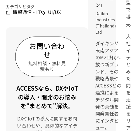
型
ン」
カテゴリとタグ
で
情報通信・IT
UI/UX
Daikin
導
Industries
大
(Thailand)
Ltd.
大
ダイキンが
社
お問い合わ
東南アジア
イ
せ
のMZ世代へ
テ
無料相談・無料見
放つ新ブラ
と
積もり
ンド、その
み
戦略背景や
た
ACCESSとの
問
ACCESSなら、DXやIoT
連携による
を
の導入・開発のお悩み
デジタル開
走
を“まとめて”解決。
発の真髄を
援
開発責任者
る
DXやIoTの導入に関するお問
にインタビ
リ
い合わせや、具体的なアイデ
ュー。
ア