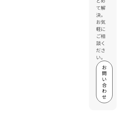
とめ
て解
決。
お気
軽に
ご相
談く
ださ
い。
お
問
い
合
わ
せ