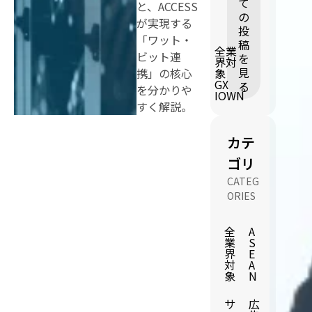
て
と、ACCESS
の
が実現する
投
「ワット・
稿
全業
ビット連
を
界対
見
携」の核心
象
GX
る
を分かりや
IOWN
すく解説。
カテ
ゴリ
CATEG
ORIES
全
A
業
S
界
E
対
A
象
N
サ
広