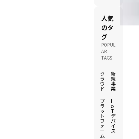
人気
のタ
グ
POPUL
AR
TAGS
ク
新
ラ
規
ウ
事
ド
業
プ
I
ラ
o
ッ
T
ト
デ
フ
バ
ォ
イ
ー
ス
ム