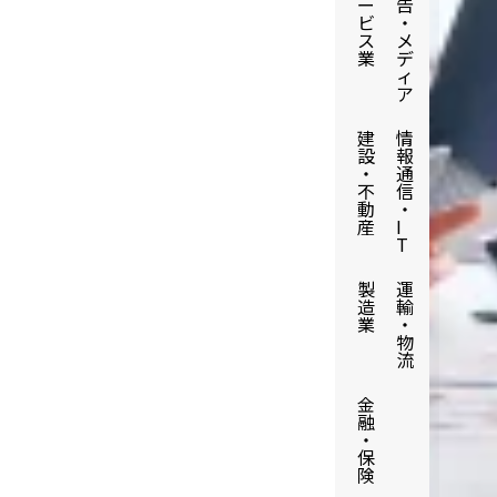
ー
告
ビ
・
ス
メ
業
デ
ィ
ア
建
情
設
報
・
通
不
信
動
・
産
I
T
製
運
造
輸
業
・
物
流
金
融
・
保
険