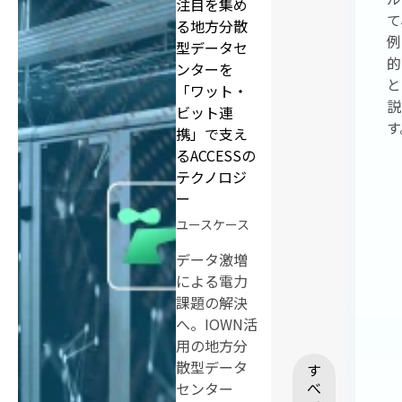
注目を集め
て
る地方分散
例
型データセ
的
ンターを
と
「ワット・
説
ビット連
す
携」で支え
るACCESSの
テクノロジ
ー
ユースケース
データ激増
による電力
課題の解決
へ。IOWN活
用の地方分
散型データ
す
べ
センター