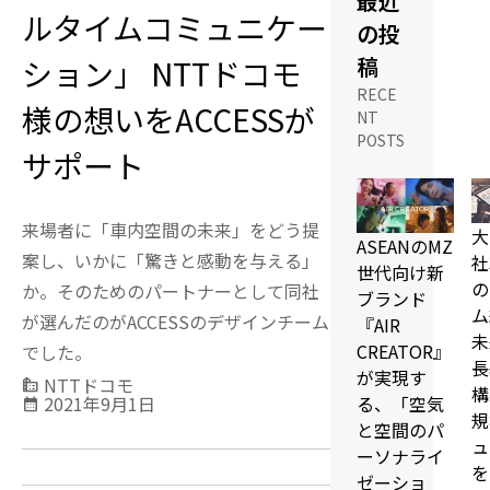
最近
ルタイムコミュニケー
の投
稿
ション」 NTTドコモ
RECE
様の想いをACCESSが
NT
POSTS
サポート
来場者に「車内空間の未来」をどう提
大
ASEANのMZ
案し、いかに「驚きと感動を与える」
社
世代向け新
の
か。そのためのパートナーとして同社
ブランド
ム
が選んだのがACCESSのデザインチーム
『AIR
未
CREATOR』
でした。
長
が実現す
NTTドコモ
source_environment
構
2021年9月1日
る、「空気
calendar_month
規
と空間のパ
ュ
ーソナライ
を
ゼーショ