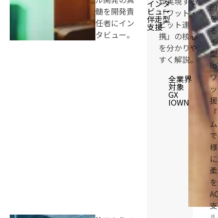
が実現する
インタ
的
髄を開発責
ビュー
「ワット・
を
伴走型
任者にイン
ビット連
支援
る
タビュー。
携」の核心
チ
を分かりや
型
すく解説。
I
ワ
全業界
対象
ッ
GX
援
IOWN
「
ム
で
様
に
柔
を
A
支
ル