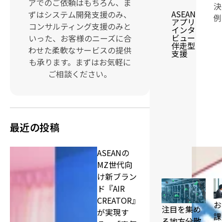
アでのご依頼はもちろん、ま
決
ASEAN
ずはシステム開発支援のみ、
例
アプリ
コンサルティング支援のみと
インタ
ビュー
いった、お客様のニーズに合
伴走型
わせた柔軟なサービスの提供
支援
も承ります。まずはお気軽に
ご相談ください。
最近の投稿
ASEANの
MZ世代向
け新ブラン
ド『AIR
CREATOR』
お
注目を集め
が実現す
課
る地方分散