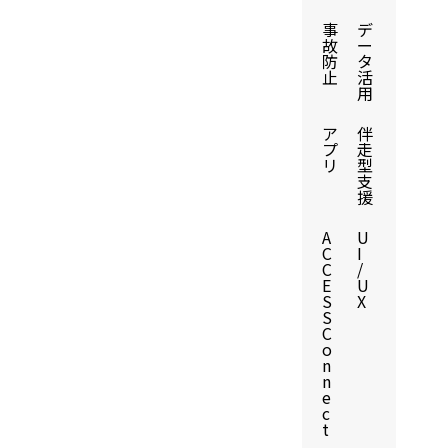
事
デ
故
ー
防
タ
止
活
用
ア
伴
プ
走
リ
型
支
援
A
U
C
I
C
/
E
U
S
X
S
C
o
n
n
e
c
t