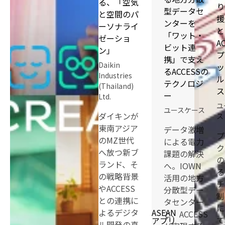
る、「空気
り
型データセ
と空間のパ
援
ンターを
ーソナライ
と
「ワット・
ゼーショ
A
ビット連
ン」
プ
携」で支え
Daikin
ッ
るACCESSの
Industries
ル
テクノロジ
(Thailand)
ス
ー
Ltd.
ユ
ユースケース
ダイキンが
ス
東南アジア
データ激増
プ
のMZ世代
による電力
ク
へ放つ新ブ
課題の解決
の
ランド、そ
へ。IOWN
る
の戦略背景
活用の地方
チ
やACCESS
分散型デー
制
との連携に
タセンター
に
よるデジタ
ASEAN
と、ACCESS
て
アプリ
ル開発の真