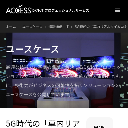
menu
DX/IoT プロフェッショナルサービス
ホーム
›
ユースケース
›
情報通信・IT
›
5G時代の「車内リアルタイムコミュ
ユースケース
最適な技術でお客様の課題を解決するDX/IoTプロフェッ
ショナルサービス。
これまでの具体的な導入事例ととも
に、技術力がビジネスの可能性を拓くソリューションの
ユースケースを公開しています。
5G時代の「車内リア