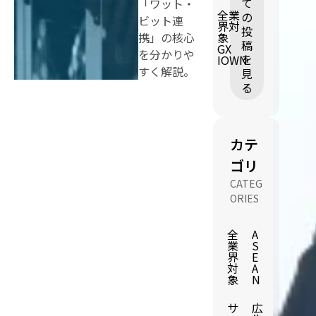
て
「ワット・
全業
の
ビット連
界対
投
携」の核心
象
稿
GX
を分かりや
を
IOWN
すく解説。
見
る
カテ
ゴリ
CATEG
ORIES
全
A
業
S
界
E
対
A
象
N
サ
広