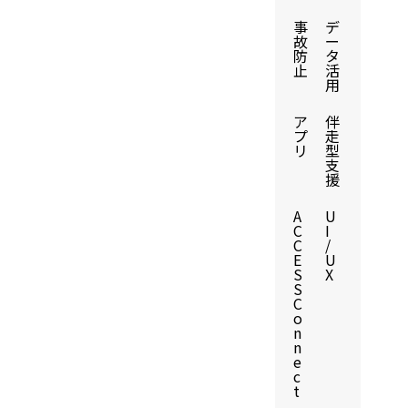
事
デ
故
ー
防
タ
止
活
用
ア
伴
プ
走
リ
型
支
援
A
U
C
I
C
/
E
U
S
X
S
C
o
n
n
e
c
t