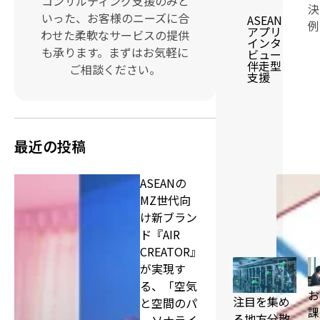
コンサルティング支援のみと
決
いった、お客様のニーズに合
ASEAN
例
アプリ
わせた柔軟なサービスの提供
インタ
も承ります。まずはお気軽に
ビュー
伴走型
ご相談ください。
支援
最近の投稿
ASEANの
MZ世代向
け新ブラン
ド『AIR
CREATOR』
が実現す
る、「空気
お
注目を集め
と空間のパ
課
る地方分散