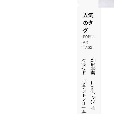
人気
のタ
グ
POPUL
AR
TAGS
ク
新
ラ
規
ウ
事
ド
業
プ
I
ラ
o
ッ
T
ト
デ
フ
バ
ォ
イ
ー
ス
ム