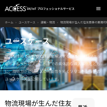
menu
DX/IoT プロフェッショナルサービス
ホーム
›
ユースケース
›
運輸・物流
›
物流現場が生んだ住友商事の業務可視
ユースケース
最適な技術でお客様の課題を解決するDX/IoTプロフェッ
ショナルサービス。
これまでの具体的な導入事例ととも
に、技術力がビジネスの可能性を拓くソリューションの
ユースケースを公開しています。
物流現場が生んだ住友