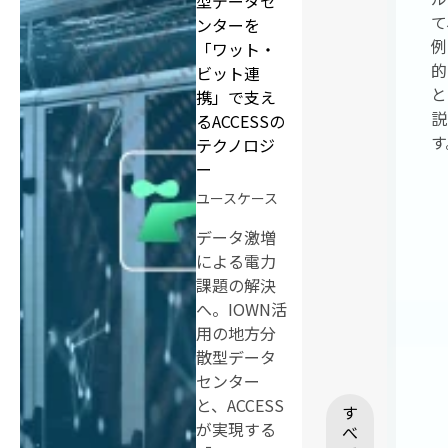
型データセ
て
ンターを
例
「ワット・
的
ビット連
と
携」で支え
説
るACCESSの
す
テクノロジ
ー
ユースケース
データ激増
による電力
課題の解決
へ。IOWN活
用の地方分
散型データ
センター
と、ACCESS
す
が実現する
べ