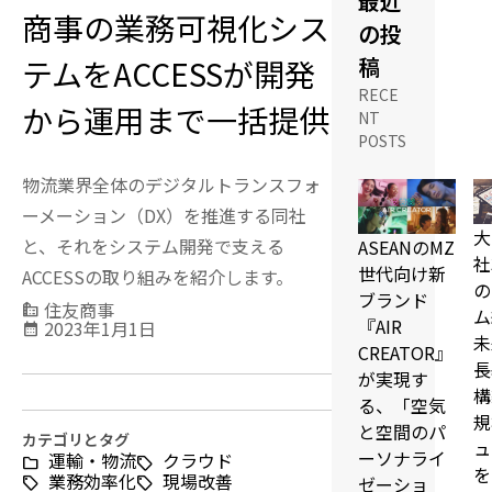
最近
商事の業務可視化シス
の投
稿
テムをACCESSが開発
RECE
から運用まで一括提供
NT
POSTS
物流業界全体のデジタルトランスフォ
ーメーション（DX）を推進する同社
大
と、それをシステム開発で支える
ASEANのMZ
社
世代向け新
ACCESSの取り組みを紹介します。
の
ブランド
住友商事
source_environment
ム
『AIR
2023年1月1日
calendar_month
未
CREATOR』
長
が実現す
構
る、「空気
規
と空間のパ
カテゴリとタグ
ュ
ーソナライ
運輸・物流
クラウド
を
業務効率化
現場改善
ゼーショ