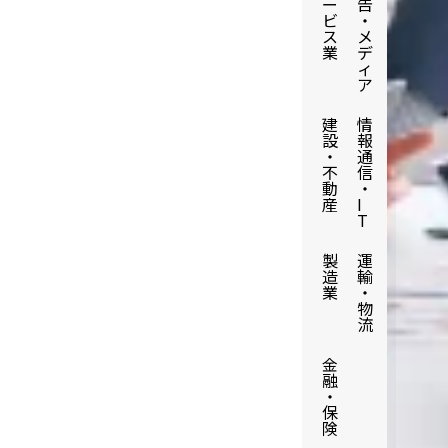
ー
告
ビ
・
ス
メ
業
デ
ィ
ア
建
情
設
報
・
通
不
信
動
・
産
I
T
製
運
造
輸
業
・
物
流
金
融
・
保
険