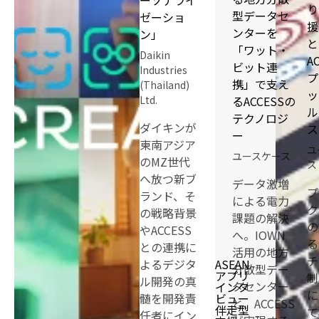
ーソナライ
り
型データセ
ゼーショ
援
ンターを
ン」
と
「ワット・
Daikin
A
ビット連
Industries
プ
携」で支え
(Thailand)
ッ
るACCESSの
Ltd.
ル
テクノロジ
ダイキンが
ス
ー
東南アジア
ユ
ユースケース
のMZ世代
ス
へ放つ新ブ
データ激増
プ
ランド、そ
による電力
ク
の戦略背景
課題の解決
の
やACCESS
へ。IOWN
る
との連携に
活用の地方
チ
よるデジタ
ASEAN
分散型デー
アプリ
制
ル開発の真
タセンター
インタ
に
髄を開発責
ビュー
と、ACCESS
伴走型
て
任者にイン