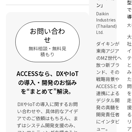
型
ン」
で
Daikin
導
Industries
大
(Thailand)
お問い合わ
Ltd.
大
せ
ダイキンが
社
無料相談・無料見
東南アジア
イ
積もり
のMZ世代へ
テ
放つ新ブラ
と
ンド、その
み
ACCESSなら、DXやIoT
戦略背景や
た
の導入・開発のお悩み
ACCESSとの
問
を“まとめて”解決。
連携による
を
デジタル開
走
DXやIoTの導入に関するお問
発の真髄を
援
い合わせや、具体的なアイデ
開発責任者
る
アでのご依頼はもちろん、ま
にインタビ
リ
ずはシステム開発支援のみ、
ュー。
ア