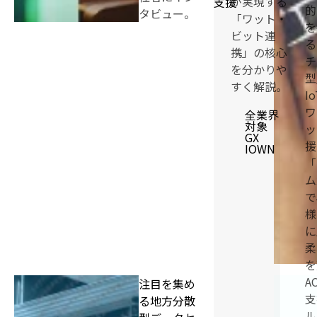
が実現する
支援
的
タビュー。
「ワット・
を
ビット連
る
携」の核心
チ
を分かりや
型
すく解説。
I
ワ
全業界
対象
ッ
GX
援
IOWN
「
ム
で
様
に
柔
を
A
注目を集め
支
る地方分散
ル