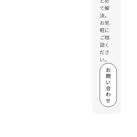
とめ
て解
決。
お気
軽に
ご相
談く
ださ
い。
お
問
い
合
わ
せ