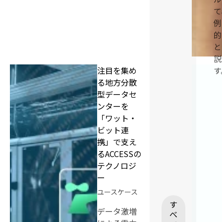
て
例
的
と
説
注目を集め
す
る地方分散
型データセ
ンターを
「ワット・
ビット連
携」で支え
るACCESSの
テクノロジ
ー
ユースケース
す
データ激増
べ