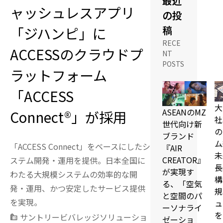
最近
ャッシュレスアプリ
の投
稿
「ジハンピ」に
RECE
ACCESSのクラウドプ
NT
POSTS
ラットフォーム
「ACCESS
大
ASEANのMZ
Connect®」が採用
社
世代向け新
の
ブランド
ム
「ACCESS Connect」をベースにしたシ
『AIR
未
CREATOR』
ステム開発・運用を提供。日本全国に
長
が実現す
わたる大規模システムの効率的な開
構
る、「空気
発・運用、かつ安定したサービス提供
規
と空間のパ
を実現。
ュ
ーソナライ
を
サントリービバレッジソリューショ
source_environment
ゼーショ