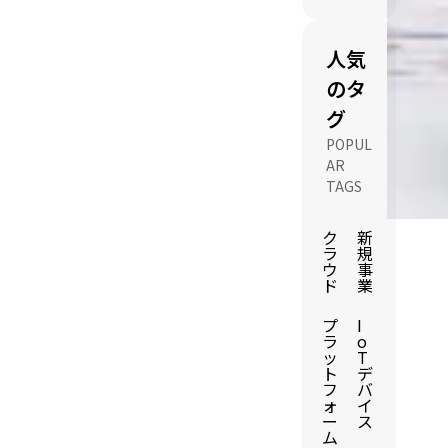
人気
のタ
グ
POPUL
AR
TAGS
ク
新
ラ
規
ウ
事
ド
業
プ
I
ラ
o
ッ
T
ト
デ
フ
バ
ォ
イ
ー
ス
ム