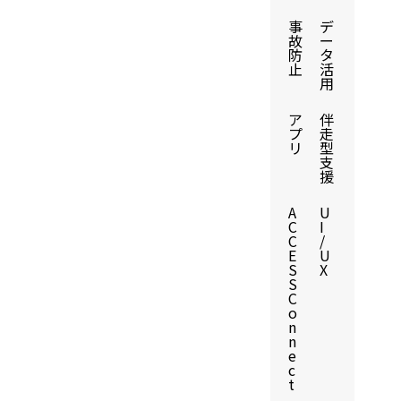
事
デ
故
ー
防
タ
止
活
用
ア
伴
プ
走
リ
型
支
援
A
U
C
I
C
/
E
U
S
X
S
C
o
n
n
e
c
t