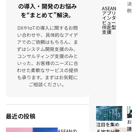
決
の導入・開発のお悩み
ASEAN
例
アプリ
を“まとめて”解決。
インタ
ビュー
伴走型
DXやIoTの導入に関するお問
支援
い合わせや、具体的なアイデ
アでのご依頼はもちろん、ま
ずはシステム開発支援のみ、
コンサルティング支援のみと
いった、お客様のニーズに合
わせた柔軟なサービスの提供
も承ります。まずはお気軽に
ご相談ください。
最近の投稿
お
注目を集め
課
ASEANの
る地方分散