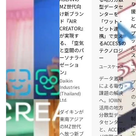
り
MZ世代向
型データセ
援
け新ブラン
ンターを
と
ド『AIR
「ワット・
A
CREATOR』
ビット連
プ
が実現す
携」で支え
ッ
る、「空気
るACCESSの
ル
と空間のパ
テクノロジ
ス
ーソナライ
ー
ユ
ゼーショ
ユースケース
ス
ン」
データ激増
Daikin
プ
による電力
Industries
ク
課題の解決
(Thailand)
の
へ。IOWN
Ltd.
る
活用の地方
チ
ダイキンが
分散型デー
制
東南アジア
タセンター
に
のMZ世代
と、ACCESS
て
へ放つ新ブ