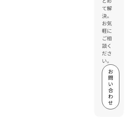
とめ
て解
決。
お気
軽に
ご相
談く
ださ
い。
お
問
い
合
わ
せ