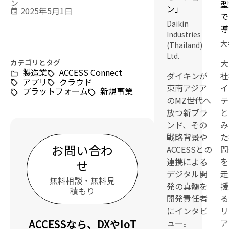
ン
型
ン」
2025年5月1日
calendar_month
で
Daikin
導
Industries
大
(Thailand)
Ltd.
大
カテゴリとタグ
製造業
ACCESS Connect
ダイキンが
社
アプリ
クラウド
東南アジア
イ
プラットフォーム
新規事業
のMZ世代へ
テ
放つ新ブラ
と
ンド、その
み
戦略背景や
た
お問い合わ
ACCESSとの
問
連携による
を
せ
デジタル開
走
無料相談・無料見
発の真髄を
援
積もり
開発責任者
る
にインタビ
リ
ュー。
ア
ACCESSなら、DXやIoT