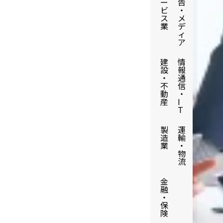
ー
告
ビ
・
ス
メ
業
デ
ィ
ア
建
情
設
報
・
通
不
信
動
・
産
I
T
製
運
造
輸
業
・
物
流
金
融
・
保
険