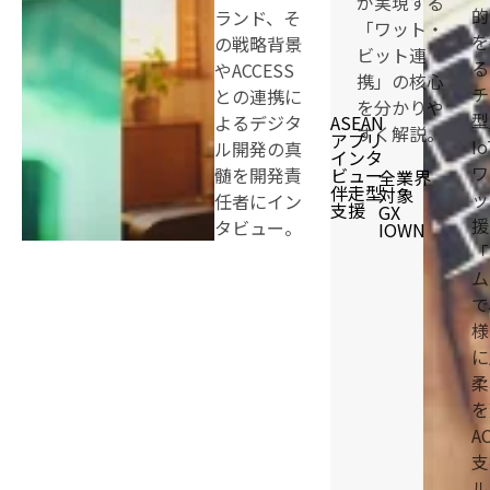
が実現する
的
ランド、そ
「ワット・
を
の戦略背景
ビット連
る
やACCESS
携」の核心
チ
との連携に
を分かりや
型
よるデジタ
ASEAN
すく解説。
アプリ
I
ル開発の真
インタ
ワ
髄を開発責
ビュー
全業界
伴走型
対象
ッ
任者にイン
支援
GX
援
タビュー。
IOWN
「
ム
で
様
に
柔
を
A
支
ル