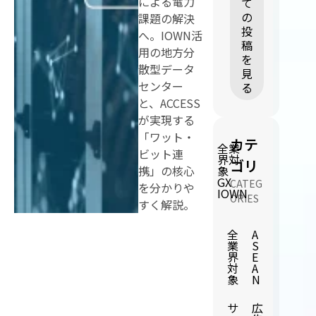
による電力
て
の
課題の解決
投
へ。IOWN活
稿
用の地方分
を
散型データ
見
センター
る
と、ACCESS
が実現する
「ワット・
カテ
全業
ビット連
界対
ゴリ
携」の核心
象
GX
CATEG
を分かりや
IOWN
ORIES
すく解説。
全
A
業
S
界
E
対
A
象
N
サ
広